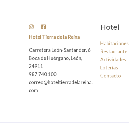
Hotel
Hotel Tierra de la Reina
Habitaciones
Carretera León-Santander, 6
Restaurante
Boca de Huérgano, León,
Actividades
24911
Loterías
987 740 100
Contacto
correo@hoteltierradelareina.
com