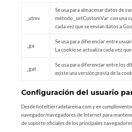
Se usa para almacenar datos de var
_utmv
método _setCustomVar con una vari
cada vez que se envían datos a Goo
Se usa para diferenciar entre usuario
_ga
La cookie se actualiza cada vez que
Se usa para diferenciar entre los di
_gat
existe una versión previa de la coo
Configuración del usuario pa
Desde hoteltierradelareina.com y en cumplimiento d
navegador/navegadores de Internet para mantener tu 
de soporte oficiales de los principales navegadores