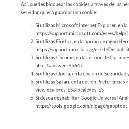
Así, puedes bloquear las cookies a través de las 
servidor quiera guardar una cookie:
Si utilizas Microsoft Internet Explorer, en
https://support.microsoft.com/es-es/help
Si utilizas Firefox, en la opción de menú H
https://support.mozilla.org/es/kb/Desha
Si utilizas Chrome, en la sección de Opcio
hl=es&answer=95647
Si utilizas Opera, en la opción de Segurida
Si utilizas Safari, en la opción Preferenci
viewlocale=es_ES&locale=es_ES
Si desea deshabilitar Google Universal Anal
https://tools.google.com/dlpage/gaoptout