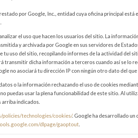
es prestado por Google, Inc., entidad cuya oficina principal 
.
alizar el uso que hacen los usuarios del sitio. La información
ansmitida y archivada por Google en sus servidores de Estad
e tu uso del sitio, recopilando informes de la actividad del s
rá transmitir dicha información a terceros cuando así se lo re
gle no asociará tu dirección IP con ningún otro dato del qu
 datos o la información rechazando el uso de cookies mediante
o puedas usar la plena funcionabilidad de este sitio. Al utiliz
 arriba indicados.
/policies/technologies/cookies/
. Google ha desarrollado un
/tools.google.com/dlpage/gaoptout
.