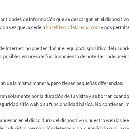
ntidades de información que se descargan en el dispositivo de
 cada vez que accede a
hoteltierradelareina.com
y nos permite
e Internet; no pueden dañar el equipo/dispositivo del usuario
er posibles errores de funcionamiento de hoteltierradelarei
jan de la misma manera, pero tienen pequeñas diferencias:
an solamente por la duración de tu visita y se borran cuando c
a seguridad sitio web o su funcionalidad básica. No contienen 
cenan en el disco duro del dispositivo y nuestra web las lee 
e caducidad o expiración determinada, cumplida la cual la coo