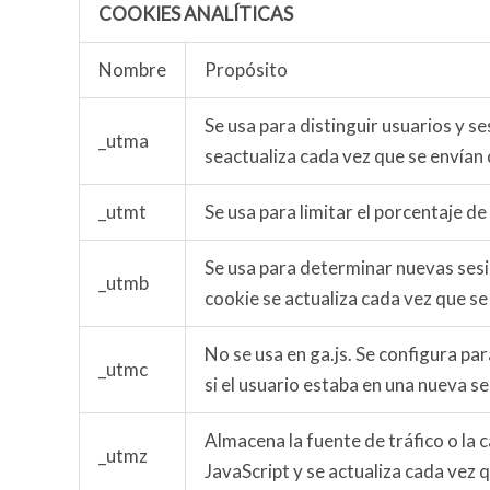
COOKIES ANALÍTICAS
Nombre
Propósito
Se usa para distinguir usuarios y s
_utma
seactualiza cada vez que se envían
_utmt
Se usa para limitar el porcentaje de
Se usa para determinar nuevas sesio
_utmb
cookie se actualiza cada vez que se
No se usa en ga.js. Se configura p
_utmc
si el usuario estaba en una nueva ses
Almacena la fuente de tráfico o la c
_utmz
JavaScript y se actualiza cada vez 