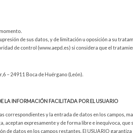
r momento.
supresión de sus datos, y de limitación u oposición a su trata
ridad de control (www.aepd.es) si considera que el tratamien
er,6 – 24911 Boca de Huérgano (León).
E LA INFORMACIÓN FACILITADA POR EL USUARIO
s correspondientes y la entrada de datos en los campos, mar
, aceptan expresamente y de forma libre e inequívoca, que s
usión de datos en los campos restantes. El USUARIO garantiza 