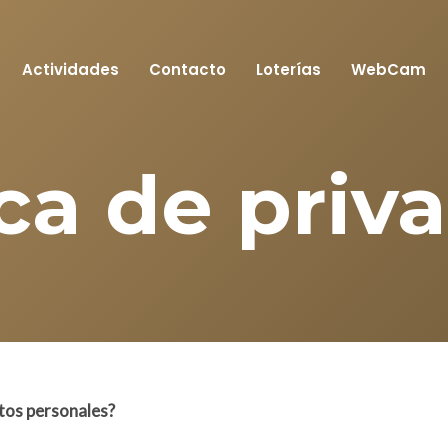
Actividades
Contacto
Loterías
WebCam
ica de priv
atos personales?