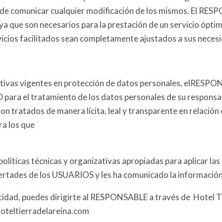
e comunicar cualquier modificación de los mismos. El RES
, ya que son necesarios para la prestación de un servicio ópt
rvicios facilitados sean completamente ajustados a sus neces
tivas vigentes en protección de datos personales, elRESPO
ra el tratamiento de los datos personales de su responsabi
 son tratados de manera lícita, leal y transparente en relació
ra los que
ticas técnicas y organizativas apropiadas para aplicar las
bertades de los USUARIOS y les ha comunicado la informació
acidad, puedes dirigirte al RESPONSABLE a través de
Hotel T
oteltierradelareina.com